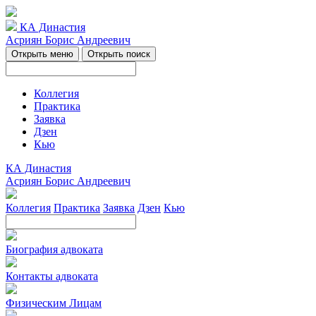
КА Династия
Асриян Борис Андреевич
Открыть меню
Открыть поиск
Коллегия
Практика
Заявка
Дзен
Кью
КА Династия
Асриян Борис Андреевич
Коллегия
Практика
Заявка
Дзен
Кью
Биография адвоката
Контакты адвоката
Физическим Лицам