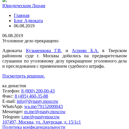
Юридическим Лицам
Главная
Блог Адвоката
06.08.2019
06.08.2019
Уголовное дело прекращено
Адвокаты
Кузьменкова Г.В.
и
Асриян Б.А.
в Тверском
районном суде г. Москвы добились на предварительном
слушании по уголовному делу прекращение уголовного дела
и преследования с применением судебного штрафа.
Посмотреть решение.
ка династия
Телефон:
8 (800) 200-00-43
Факс:
8 (495) 460-35-88
E-mail:
info@dynasty.moscow
WhatsApp:
wa.me/79152000043
Messenger:
m.me/dynasty.moscow
Telegram:
t.me/dynastymoscow
107497, Москва, ул. Амурская, д. 15/1с1
Политика конфиденциальности